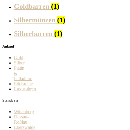
Goldbarren
(1)
Silbermünzen
(1)
Silberbarren
(1)
Ankauf
Gold
Silber
Platin
&
Palladium
Edelsteine
Luxusuhren
Standorte
Wittenberg
Dessau-
Roßlau
Eberswalde