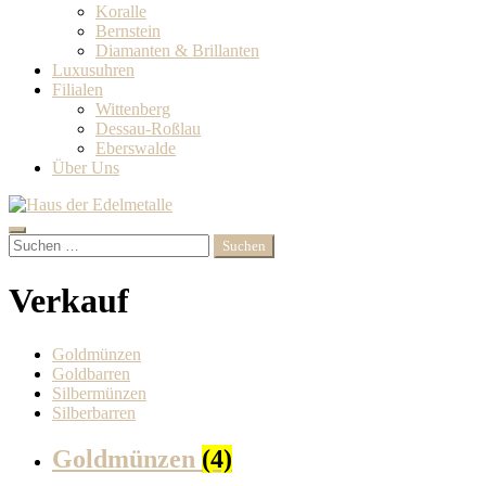
Koralle
Bernstein
Diamanten & Brillanten‎
Luxusuhren
Filialen
Wittenberg
Dessau-Roßlau
Eberswalde
Über Uns
Search
Suchen
nach:
Verkauf
Goldmünzen
Goldbarren
Silbermünzen
Silberbarren
Goldmünzen
(4)